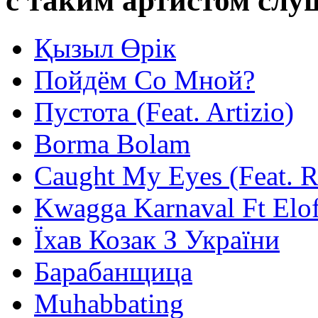
с таким артистом сл
Қызыл Өрiк
Пойдём Со Мной?
Пустота (Feat. Artizio)
Borma Bolam
Caught My Eyes (Feat. 
Kwagga Karnaval Ft Elof
Їхав Козак З України
Барабанщица
Muhabbating